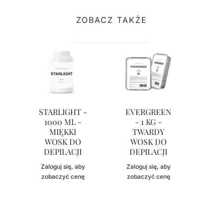
ZOBACZ TAKŻE
STARLIGHT -
EVERGREEN
1000 ML -
- 1 KG -
CL
MIĘKKI
TWARDY
WOSK DO
WOSK DO
Zal
DEPILACJI
DEPILACJI
zob
Zaloguj się, aby
Zaloguj się, aby
zobaczyć cenę
zobaczyć cenę