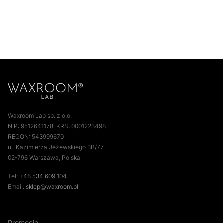
Waxroom Lab sp. z o.o.
NIP: 9512641178, KRS: 0001223498
REGON: 543999670
ul. Kazimierza Jeżewskiego 3B/77
02-796 Warszawa, Polska
Tel:
+48 534 609 104
Email:
sklep@waxroom.pl
Promocje